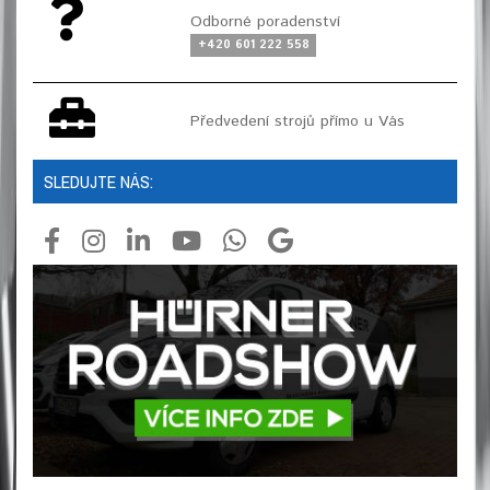
Odborné poradenství
+420 601 222 558
Předvedení strojů přímo u Vás
SLEDUJTE NÁS: