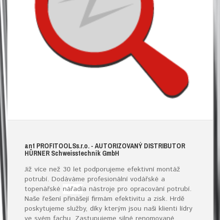
ant
PROFITOOLS
s.r.o.
- AUTORIZOVANÝ DISTRIBUTOR
HÜRNER S
chweisstechnik
G
mb
H
Již více než 30 let podporujeme efektivní montáž
potrubí. Dodáváme profesionální vodářské a
topenářské
nářadí
a nástroje pro opracování potrubí.
Naše řešení přinášejí firmám efektivitu a zisk. Hrdě
poskytujeme služby, díky kterým jsou naši klienti lídry
ve svém fachu. Zastupujeme silné renomované