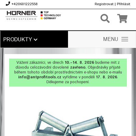
+420601222558
Registrovat
|
Přihlásit
Kč
MENU
PRODUKTY
Vážení zákazníci, ve dnech
10.–14. 8. 2026
budeme mít z
důvodu celozávodní dovolené
zavřeno.
Objednávky přijaté
během tohoto období prostřednictvím e-shopu nebo e-mailu
info@antprofitools.cz
vyřídíme v pondělí
17. 8. 2026
.
Děkujeme za pochopení.