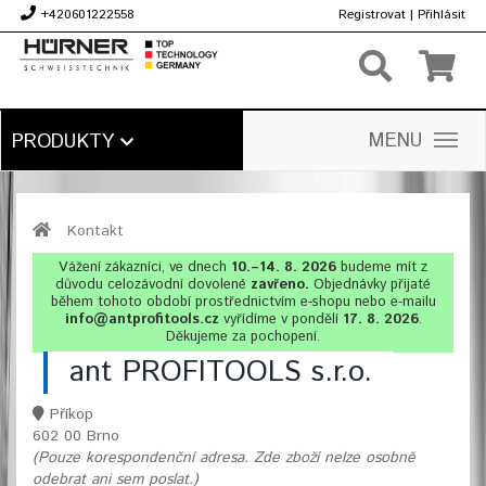
+420601222558
Registrovat
|
Přihlásit
Kč
MENU
PRODUKTY
Kontakt
Vážení zákazníci, ve dnech
10.–14. 8. 2026
budeme mít z
důvodu celozávodní dovolené
zavřeno.
Objednávky přijaté
během tohoto období prostřednictvím e-shopu nebo e-mailu
info@antprofitools.cz
vyřídíme v pondělí
17. 8. 2026
.
Děkujeme za pochopení.
ant PROFITOOLS s.r.o.
Příkop
602 00 Brno
(Pouze korespondenční adresa. Zde zboží nelze osobně
odebrat ani sem poslat.)