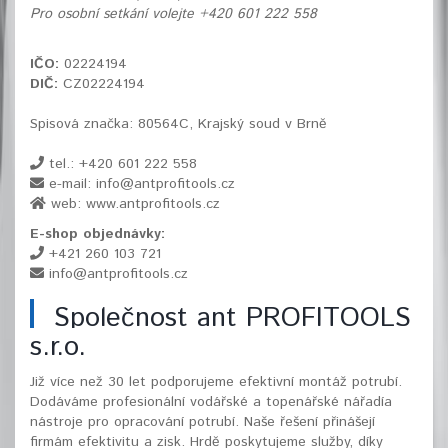
Pro osobní setkání volejte +420 601 222 558
IČO:
02224194
DIČ:
CZ02224194
Spisová značka: 80564C, Krajský soud v Brně
tel.: +420 601 222 558
e-mail: info@antprofitools.cz
web: www.antprofitools.cz
E-shop objednávky:
+421 260 103 721
info@antprofitools.cz
Společnost ant PROFITOOLS
s.r.o.
Již více než 30 let podporujeme efektivní montáž potrubí.
Dodáváme profesionální vodářské a topenářské nářadía
nástroje pro opracování potrubí. Naše řešení přinášejí
firmám efektivitu a zisk. Hrdě poskytujeme služby, díky