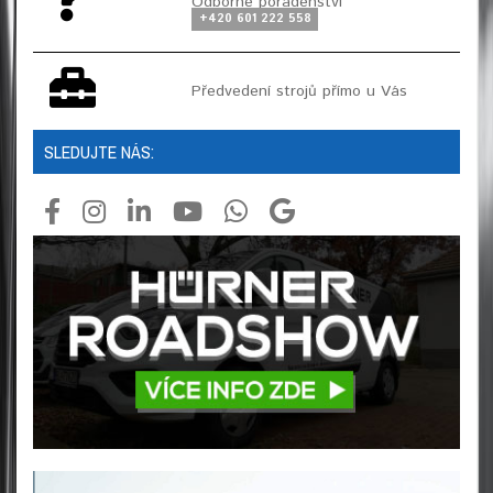
Odborné poradenství
+420 601 222 558
Předvedení strojů přímo u Vás
SLEDUJTE NÁS: