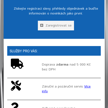
Získejte registrací slevy, přehledy objednávek a buďte
informován o novinkách jako první.
Zaregistrovat se
SLUŽBY PRO VÁS:
Doprava
zdarma
nad 5 000 Kč
bez DPH
Záruční a pozáruční servis
Více
info