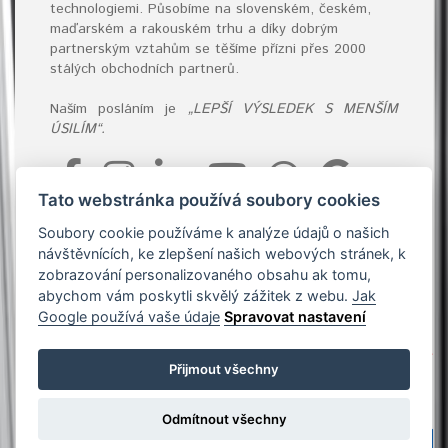
technologiemi. Působíme na slovenském, českém,
maďarském a rakouském trhu a díky dobrým
partnerským vztahům se těšíme přízni přes 2000
stálých obchodních partnerů.
Naším posláním je
„LEPŠÍ VÝSLEDEK S MENŠÍM
ÚSILÍM“.
Tato webstránka používá soubory cookies
KONTAKTUJTE NÁS
Soubory cookie používáme k analýze údajů o našich
návštěvnících, ke zlepšení našich webových stránek, k
Podpora prodeje
+420 601 222 558
zobrazování personalizovaného obsahu ak tomu,
info@antprofitools.cz
abychom vám poskytli skvělý zážitek z webu.
Jak
Google používá vaše údaje
Spravovat nastavení
Přijmout všechny
Odmítnout všechny