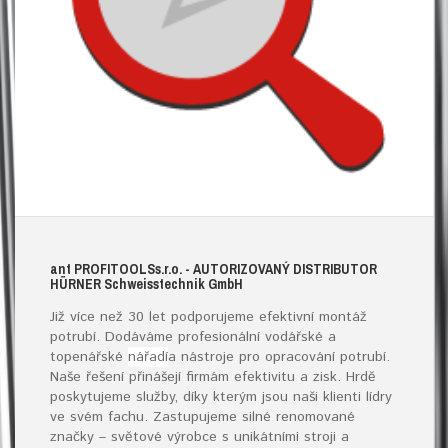
ant
PROFITOOLS
s.r.o.
- AUTORIZOVANÝ DISTRIBUTOR
HÜRNER S
chweisstechnik
G
mb
H
Již více než 30 let podporujeme efektivní montáž
potrubí. Dodáváme profesionální vodářské a
topenářské
nářadí
a nástroje pro opracování potrubí.
Naše řešení přinášejí firmám efektivitu a zisk. Hrdě
poskytujeme služby, díky kterým jsou naši klienti lídry
ve svém fachu. Zastupujeme silné renomované
značky – světové výrobce s unikátními stroji a