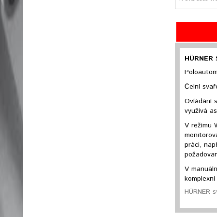
HÜRNER S
Poloautom
Čelní sva
Ovládání s
využívá as
V režimu 
monitorov
práci, nap
požadovan
V manuální
komplexní 
HÜRNER sv