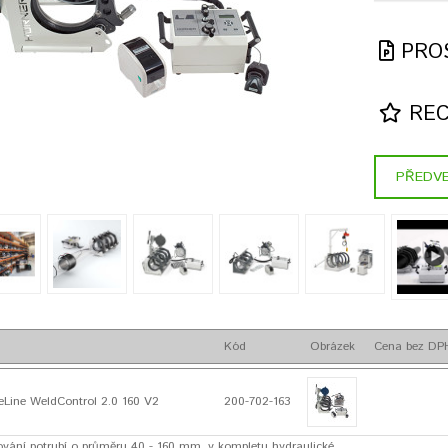
PRO
REC
PŘEDVE
Kód
Obrázek
Cena bez DP
Line WeldControl 2.0 160 V2
200-702-163
řování potrubí o průměru 40 - 160 mm, v kompletu hydraulické