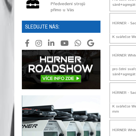
Předvedení strojů
sáně+agregát+
přímo u Vás
HÜRNER - Sad
SLEDUJTE NÁS:
K svářečce We
HÜRNER White
pro čelní sva
sáně+agregát+
HÜRNER - Sad
K svářečce We
mm
HÜRNER White