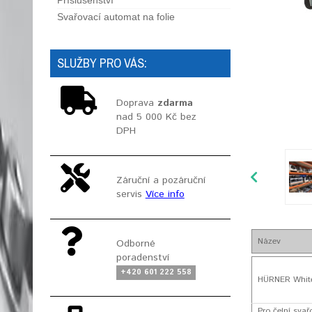
Příslušenství
Svařovací automat na folie
SLUŽBY PRO VÁS:
Doprava
zdarma
nad 5 000 Kč bez
DPH
Záruční a pozáruční
servis
Více info
Název
Odborné
poradenství
+420 601 222 558
HÜRNER White
Pro čelní sva