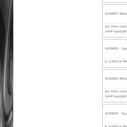
HÜRNER White
pro čelní sva
sáně+agregát+
HÜRNER - Sad
K svářečce We
HÜRNER White
pro čelní sva
sáně+agregát+
HÜRNER - Sad
K svářečce We