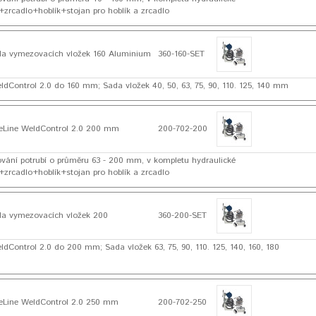
zrcadlo+hoblík+stojan pro hoblík a zrcadlo
a vymezovacích vložek 160 Aluminium
360-160-SET
ldControl 2.0 do 160 mm; Sada vložek 40, 50, 63, 75, 90, 110. 125, 140 mm
Line WeldControl 2.0 200 mm
200-702-200
řování potrubí o průměru 63 - 200 mm, v kompletu hydraulické
zrcadlo+hoblík+stojan pro hoblík a zrcadlo
a vymezovacích vložek 200
360-200-SET
ldControl 2.0 do 200 mm; Sada vložek 63, 75, 90, 110. 125, 140, 160, 180
Line WeldControl 2.0 250 mm
200-702-250