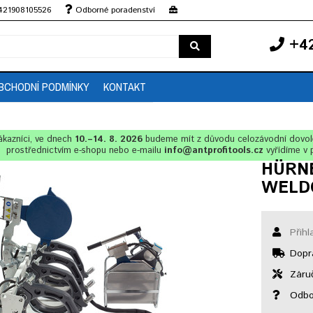
+421908105526
Odborné poradenství
+42
BCHODNÍ PODMÍNKY
KONTAKT
ákazníci, ve dnech
10.–14. 8. 2026
budeme mít z důvodu celozávodní dovo
prostřednictvím e-shopu nebo e-mailu
info@antprofitools.cz
vyřídíme v 
HÜRNE
WELDC
Přihl
Dopr
Záruč
Odbor