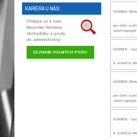
KARIÉRA U NÁS:
HÜRNER White
Přidejte se k nám.
pro čelní sva
Neustále hledáme
sáně+agregát+
obchodníky a posily
do administrativy
HÜRNER - Sad
SEZNAM VOLNÝCH POZIC
K svářečce We
HÜRNER White
pro čelní sva
sáně+agregát+
HÜRNER - Sad
K svářečce We