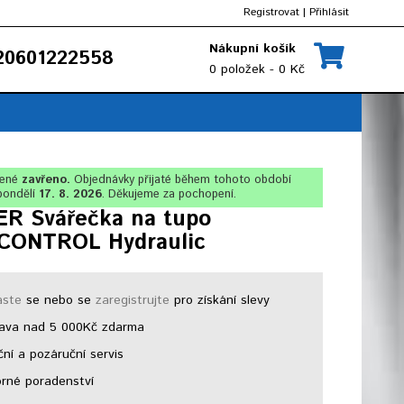
Registrovat
|
Přihlásit
Nákupní košík
0601222558
0 položek - 0 Kč
lené
zavřeno.
Objednávky přijaté během tohoto období
pondělí
17. 8. 2026
. Děkujeme za pochopení.
R Svářečka na tupo
ONTROL Hydraulic
aste
se nebo se
zaregistrujte
pro získání slevy
ava nad 5 000Kč zdarma
ní a pozáruční servis
né poradenství