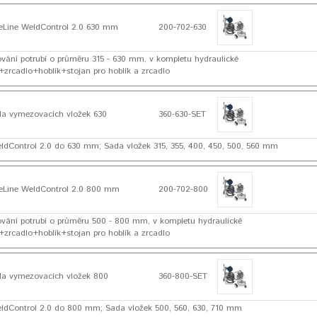
Line WeldControl 2.0 630 mm
200-702-630
řování potrubí o průměru 315 - 630 mm, v kompletu hydraulické
zrcadlo+hoblík+stojan pro hoblík a zrcadlo
a vymezovacích vložek 630
360-630-SET
ldControl 2.0 do 630 mm; Sada vložek 315, 355, 400, 450, 500, 560 mm
Line WeldControl 2.0 800 mm
200-702-800
řování potrubí o průměru 500 - 800 mm, v kompletu hydraulické
zrcadlo+hoblík+stojan pro hoblík a zrcadlo
a vymezovacích vložek 800
360-800-SET
ldControl 2.0 do 800 mm; Sada vložek 500, 560, 630, 710 mm