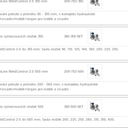
Line WeldControl 2.0 355 mm
200-702-355
řování potrubí o průměru 90 - 355 mm, v kompletu hydraulické
zrcadlo+hoblík+stojan pro hoblík a zrcadlo
a vymezovacích vložek 355
360-355-SET
ldControl 2.0 do 355 mm; Sada vložek 90, 110. 125, 140, 180, 200, 225, 250,
Line WeldControl 2.0 500 mm
200-702-500
řování potrubí o průměru 200 - 500 mm, v kompletu hydraulické
zrcadlo+hoblík+stojan pro hoblík a zrcadlo
a vymezovacích vložek 500
360-500-SET
ldControl 2.0 do 500 mm; Sada vložek 200, 225, 250, 280, 315, 355, 400,