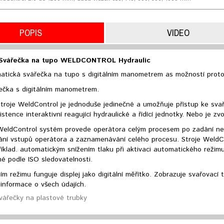
POPIS
VIDEO
vářečka na tupo WELDCONTROL Hydraulic
atická svářečka na tupo s digitálním manometrem as možností proto
řečka s digitálním manometrem.
troje WeldControl je jednoduše jedinečné a umožňuje přístup ke svař
istence interaktivní reagující hydraulické a řídící jednotky. Nebo je z
WeldControl systém provede operátora celým procesem po zadání neb
ání vstupů operátora a zaznamenávání celého procesu. Stroje WeldCon
říklad. automatickým snížením tlaku při aktivaci automatického režim
é podle ISO sledovatelnosti.
m režimu funguje displej jako digitální měřítko. Zobrazuje svařovací 
informace o všech údajích.
ářečky na plastové trubky