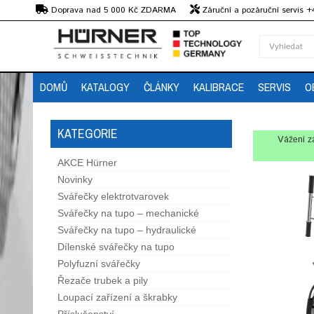
Kč
Doprava nad 5 000 Kč ZDARMA
Záruční a pozáruční servis 
Předvedení strojů
DOMŮ
KATALOGY
ČLÁNKY
KALIBRACE
SERVIS
O
KATEGORIE
Vážení z
AKCE Hürner
Novinky
Svářečky elektrotvarovek
Svářečky na tupo – mechanické
Svářečky na tupo – hydraulické
Dílenské svářečky na tupo
Polyfuzní svářečky
Řezače trubek a pily
Loupací zařízení a škrabky