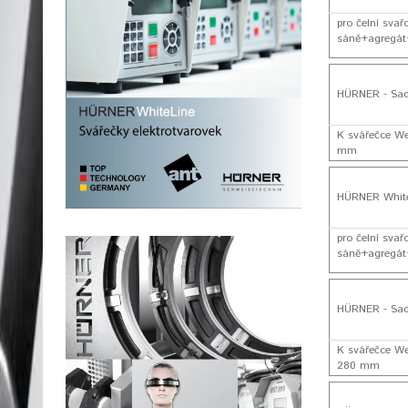
pro čelní sva
sáně+agregát+
HÜRNER - Sad
K svářečce We
mm
HÜRNER White
pro čelní sva
sáně+agregát+
HÜRNER - Sad
K svářečce We
280 mm