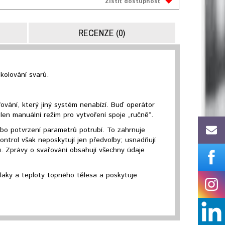
Zistiť dostupnosť
RECENZE (0)
kolování svarů.
ování, který jiný systém nenabízí. Buď operátor
volen manuální režim pro vytvoření spoje „ručně“.
o potvrzení parametrů potrubí. To zahrnuje
trol však neposkytují jen předvolby; usnadňují
u. Zprávy o svařování obsahují všechny údaje
tlaky a teploty topného tělesa a poskytuje