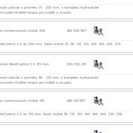
řování potrubí o průměru 75 - 250 mm, v kompletu hydraulické
zrcadlo+hoblík+stojan pro hoblík a zrcadlo
a vymezovacích vložek 250
360-250-SET
ldControl 2.0 do 250 mm; Sada vložek 75, 90, 110. 125, 140, 180, 200, 225
Line WeldControl 2.0 315 mm
200-702-315
řování potrubí o průměru 90 - 315 mm, v kompletu hydraulické
zrcadlo+hoblík+stojan pro hoblík a zrcadlo
a vymezovacích vložek 315
360-315-SET
ldControl 2.0 do 315 mm; Sada vložek 90, 110. 125, 140, 180, 200, 225, 250,