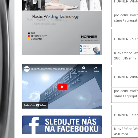
HÜRNER White
pro čelní sva
sáně+agregát+
HÜRNER - Sad
K svářečce We
280, 315 mm
HÜRNER White
pro čelní sva
sáně+agregát+
HÜRNER - Sad
K svářečce We
450 mm