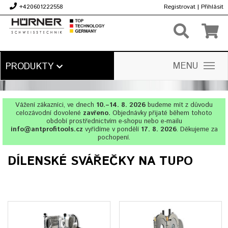
+420601222558
Registrovat
|
Přihlásit
Kč
MENU
PRODUKTY
Vážení zákazníci, ve dnech
10.–14. 8. 2026
budeme mít z důvodu
celozávodní dovolené
zavřeno.
Objednávky přijaté během tohoto
období prostřednictvím e-shopu nebo e-mailu
info@antprofitools.cz
vyřídíme v pondělí
17. 8. 2026
. Děkujeme za
pochopení.
DÍLENSKÉ SVÁŘEČKY NA TUPO