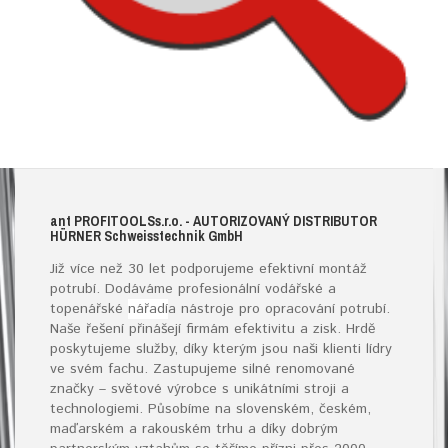
ant
PROFITOOLS
s.r.o.
- AUTORIZOVANÝ DISTRIBUTOR
HÜRNER S
chweisstechnik
G
mb
H
Již více než 30 let podporujeme efektivní montáž
potrubí. Dodáváme profesionální vodářské a
topenářské
nářadí
a nástroje pro opracování potrubí.
Naše řešení přinášejí firmám efektivitu a zisk. Hrdě
poskytujeme služby, díky kterým jsou naši klienti lídry
ve svém fachu. Zastupujeme silné renomované
značky – světové výrobce s unikátními stroji a
technologiemi. Působíme na slovenském, českém,
maďarském a rakouském trhu a díky dobrým