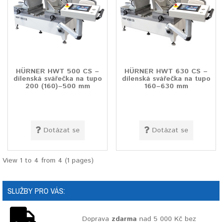
HÜRNER HWT 500 CS –
HÜRNER HWT 630 CS –
dílenská svářečka na tupo
dílenská svářečka na tupo
200 (160)–500 mm
160–630 mm
Dotázat se
Dotázat se
View 1 to 4 from 4 (1 pages)
SLUŽBY PRO VÁS:
Doprava
zdarma
nad 5 000 Kč bez