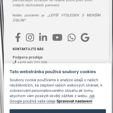
partnerským vztahům se těšíme přízni přes 2000
stálých obchodních partnerů.
Naším posláním je
„LEPŠÍ VÝSLEDEK S MENŠÍM
ÚSILÍM“.
KONTAKTUJTE NÁS
Podpora prodeje
+420 601 222 558
info@antprofitools.cz
Tato webstránka používá soubory cookies
Soubory cookie používáme k analýze údajů o našich
návštěvnících, ke zlepšení našich webových stránek, k
zobrazování personalizovaného obsahu ak tomu,
abychom vám poskytli skvělý zážitek z webu.
Jak
Google používá vaše údaje
Spravovat nastavení