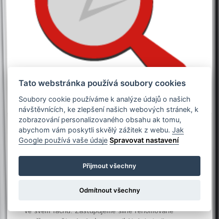
Tato webstránka používá soubory cookies
Soubory cookie používáme k analýze údajů o našich
návštěvnících, ke zlepšení našich webových stránek, k
zobrazování personalizovaného obsahu ak tomu,
abychom vám poskytli skvělý zážitek z webu.
Jak
ant
PROFITOOLS
s.r.o.
- AUTORIZOVANÝ DISTRIBUTOR
Google používá vaše údaje
Spravovat nastavení
HÜRNER S
chweisstechnik
G
mb
H
Již více než 30 let podporujeme efektivní montáž
Přijmout všechny
potrubí. Dodáváme profesionální vodářské a
topenářské
nářadí
a nástroje pro opracování potrubí.
Odmítnout všechny
Naše řešení přinášejí firmám efektivitu a zisk. Hrdě
poskytujeme služby, díky kterým jsou naši klienti lídry
ve svém fachu. Zastupujeme silné renomované