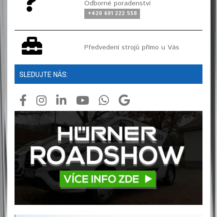
Odborné poradenství
+420 601 222 558
Předvedení strojů přímo u Vás
SLEDUJTE NÁS: