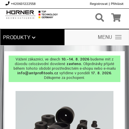
+420601222558
Registrovat
|
Přihlásit
Kč
MENU
PRODUKTY
Vážení zákazníci, ve dnech
10.–14. 8. 2026
budeme mít z
důvodu celozávodní dovolené
zavřeno.
Objednávky přijaté
během tohoto období prostřednictvím e-shopu nebo e-mailu
info@antprofitools.cz
vyřídíme v pondělí
17. 8. 2026
.
Děkujeme za pochopení.