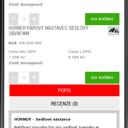
Zistiť dostupnosť
DO KOŠÍKU
HURNER PÁROVÝ NÁSTAVEC SEDLOVÝ
160/90 MM
Kód:
416-820-060
Cena bez DPH
Cena s DPH
7 098 Kč
8 589 Kč
Zistiť dostupnosť
DO KOŠÍKU
POPIS
RECENZE (0)
HÜRNER - Sedlové nástavce
Nahřívací pouzdro/trn pro sedlové tvarovky je