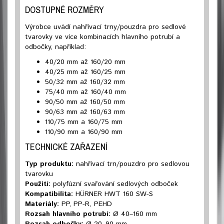
DOSTUPNÉ ROZMĚRY
Výrobce uvádí nahřívací trny/pouzdra pro sedlové
tvarovky ve více kombinacích hlavního potrubí a
odbočky, například:
40/20 mm až 160/20 mm
40/25 mm až 160/25 mm
50/32 mm až 160/32 mm
75/40 mm až 160/40 mm
90/50 mm až 160/50 mm
90/63 mm až 160/63 mm
110/75 mm a 160/75 mm
110/90 mm a 160/90 mm
TECHNICKÉ ZAŘAZENÍ
Typ produktu:
nahřívací trn/pouzdro pro sedlovou
tvarovku
Použití:
polyfúzní svařování sedlových odboček
Kompatibilita:
HÜRNER HWT 160 SW-S
Materiály:
PP, PP-R, PEHD
Rozsah hlavního potrubí:
Ø 40–160 mm