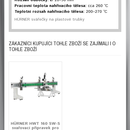
Rozsah odbočky:
Ø 20–90 mm
Pracovní teplota nahřívacího tělesa:
cca 260 °C
Teplotní rozsah nahřívacího tělesa:
200–270 °C
HÜRNER svářečky na plastové trubky
ZÁKAZNÍCI KUPUJÍCI TOHLE ZBOŽÍ SE ZAJÍMALI I O
TOHLE ZBOŽÍ
HÜRNER HWT 160 SW-S
svařovací přípravek pro