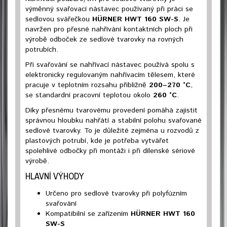
výměnný svařovací nástavec používaný při práci se
sedlovou svářečkou
HÜRNER HWT 160 SW-S
. Je
navržen pro přesné nahřívání kontaktních ploch při
výrobě odboček ze sedlové tvarovky na rovných
potrubích.
Při svařování se nahřívací nástavec používá spolu s
elektronicky regulovaným nahřívacím tělesem, které
pracuje v teplotním rozsahu přibližně
200–270 °C
,
se standardní pracovní teplotou okolo
260 °C
.
Díky přesnému tvarovému provedení pomáhá zajistit
správnou hloubku nahřátí a stabilní polohu svařované
sedlové tvarovky. To je důležité zejména u rozvodů z
plastových potrubí, kde je potřeba vytvářet
spolehlivé odbočky při montáži i při dílenské sériové
výrobě.
HLAVNÍ VÝHODY
Určeno pro sedlové tvarovky při polyfúzním
svařování
Kompatibilní se zařízením
HÜRNER HWT 160
SW-S