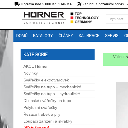
Kč
Doprava nad 5 000 Kč ZDARMA
Záruční a pozáruční servis 
Předvedení strojů
DOMŮ
KATALOGY
ČLÁNKY
KALIBRACE
SERVIS
O
KATEGORIE
Vážení z
AKCE Hürner
Novinky
Svářečky elektrotvarovek
Svářečky na tupo – mechanické
Svářečky na tupo – hydraulické
Dílenské svářečky na tupo
Polyfuzní svářečky
Řezače trubek a pily
Loupací zařízení a škrabky