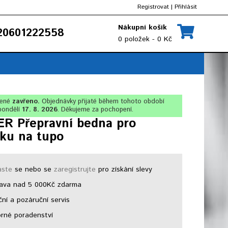
Registrovat
|
Přihlásit
Nákupní košík
0601222558
0 položek - 0 Kč
lené
zavřeno.
Objednávky přijaté během tohoto období
pondělí
17. 8. 2026
. Děkujeme za pochopení.
R Přepravní bedna pro
čku na tupo
aste
se nebo se
zaregistrujte
pro získání slevy
ava nad 5 000Kč zdarma
ní a pozáruční servis
né poradenství