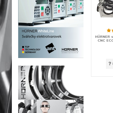
HÜRNER sv
CNC ECO