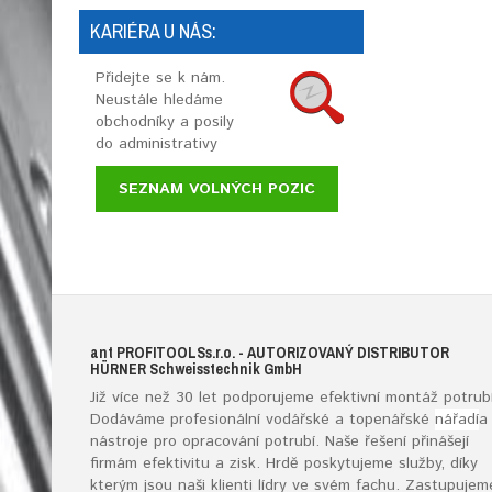
KARIÉRA U NÁS:
Přidejte se k nám.
Neustále hledáme
obchodníky a posily
do administrativy
SEZNAM VOLNÝCH POZIC
ant
PROFITOOLS
s.r.o.
- AUTORIZOVANÝ DISTRIBUTOR
HÜRNER S
chweisstechnik
G
mb
H
Již více než 30 let podporujeme efektivní montáž potrubí
Dodáváme profesionální vodářské a topenářské
nářadí
a
nástroje pro opracování potrubí. Naše řešení přinášejí
firmám efektivitu a zisk. Hrdě poskytujeme služby, díky
kterým jsou naši klienti lídry ve svém fachu. Zastupujem