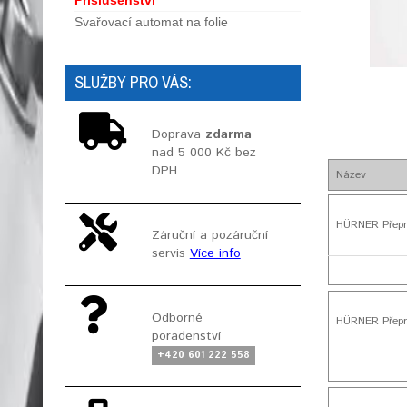
Příslušenství
Svařovací automat na folie
SLUŽBY PRO VÁS:
Doprava
zdarma
nad 5 000 Kč bez
DPH
Název
HÜRNER Přepr
Záruční a pozáruční
servis
Více info
Odborné
HÜRNER Přepr
poradenství
+420 601 222 558