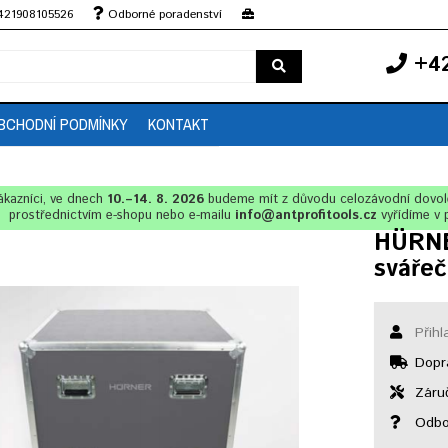
+421908105526
Odborné poradenství
+42
BCHODNÍ PODMÍNKY
KONTAKT
ákazníci, ve dnech
10.–14. 8. 2026
budeme mít z důvodu celozávodní dovo
prostřednictvím e-shopu nebo e-mailu
info@antprofitools.cz
vyřídíme v 
HÜRNE
sváře
Přihl
Dopr
Záruč
Odbor