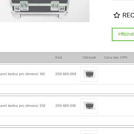
REC
PŘEDVE
Kód
Obrázek
Cena bez DPH
avní bedna pro dimenzi 160
200-600-088
avní bedna pro dimenzi 250
200-600-090