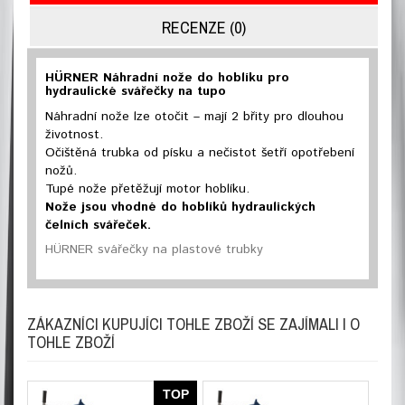
RECENZE (0)
HÜRNER Náhradní nože do hoblíku pro
hydraulické svářečky na tupo
Náhradní nože lze otočit – mají 2 břity pro dlouhou
životnost.
Očištěná trubka od písku a nečistot šetří opotřebení
nožů.
Tupé nože přetěžují motor hoblíku.
Nože jsou vhodné do hoblíků hydraulických
čelních svářeček.
HÜRNER svářečky na plastové trubky
ZÁKAZNÍCI KUPUJÍCI TOHLE ZBOŽÍ SE ZAJÍMALI I O
TOHLE ZBOŽÍ
TOP