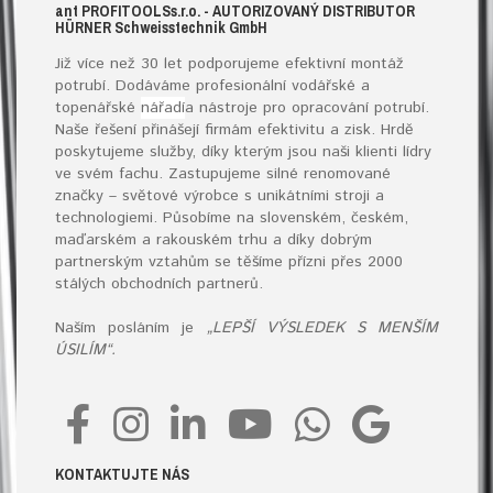
ant
PROFITOOLS
s.r.o.
- AUTORIZOVANÝ DISTRIBUTOR
HÜRNER S
chweisstechnik
G
mb
H
Již více než 30 let podporujeme efektivní montáž
potrubí. Dodáváme profesionální vodářské a
topenářské
nářadí
a nástroje pro opracování potrubí.
Naše řešení přinášejí firmám efektivitu a zisk. Hrdě
poskytujeme služby, díky kterým jsou naši klienti lídry
ve svém fachu. Zastupujeme silné renomované
značky – světové výrobce s unikátními stroji a
technologiemi. Působíme na slovenském, českém,
maďarském a rakouském trhu a díky dobrým
partnerským vztahům se těšíme přízni přes 2000
stálých obchodních partnerů.
Naším posláním je
„LEPŠÍ VÝSLEDEK S MENŠÍM
ÚSILÍM“.
KONTAKTUJTE NÁS