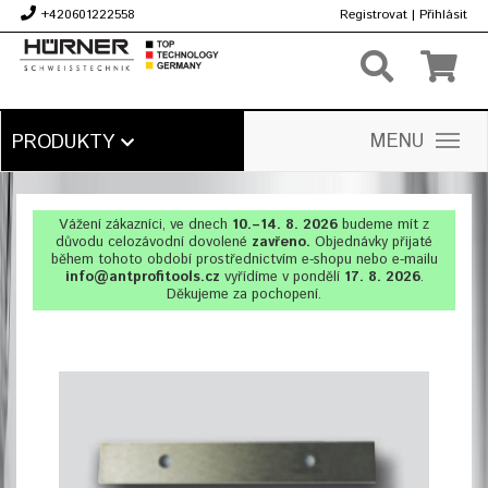
+420601222558
Registrovat
|
Přihlásit
Kč
MENU
PRODUKTY
Vážení zákazníci, ve dnech
10.–14. 8. 2026
budeme mít z
důvodu celozávodní dovolené
zavřeno.
Objednávky přijaté
během tohoto období prostřednictvím e-shopu nebo e-mailu
info@antprofitools.cz
vyřídíme v pondělí
17. 8. 2026
.
Děkujeme za pochopení.