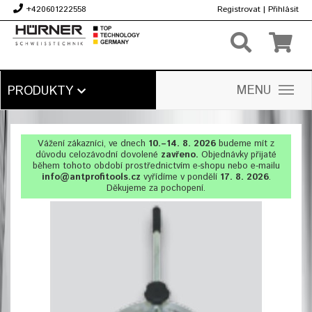
+420601222558
Registrovat
|
Přihlásit
Kč
MENU
PRODUKTY
Vážení zákazníci, ve dnech
10.–14. 8. 2026
budeme mít z
důvodu celozávodní dovolené
zavřeno.
Objednávky přijaté
během tohoto období prostřednictvím e-shopu nebo e-mailu
info@antprofitools.cz
vyřídíme v pondělí
17. 8. 2026
.
Děkujeme za pochopení.