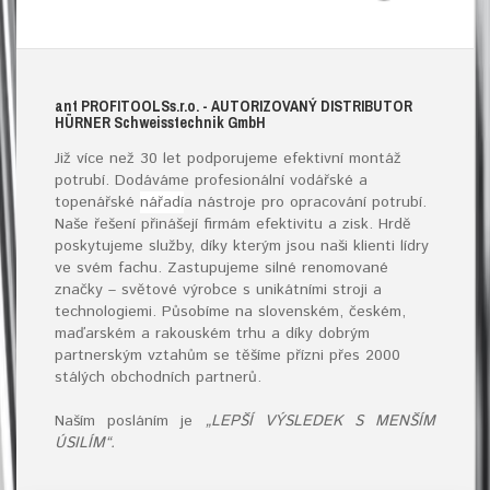
ant
PROFITOOLS
s.r.o.
- AUTORIZOVANÝ DISTRIBUTOR
HÜRNER S
chweisstechnik
G
mb
H
Již více než 30 let podporujeme efektivní montáž
potrubí. Dodáváme profesionální vodářské a
topenářské
nářadí
a nástroje pro opracování potrubí.
Naše řešení přinášejí firmám efektivitu a zisk. Hrdě
poskytujeme služby, díky kterým jsou naši klienti lídry
ve svém fachu. Zastupujeme silné renomované
značky – světové výrobce s unikátními stroji a
technologiemi. Působíme na slovenském, českém,
maďarském a rakouském trhu a díky dobrým
partnerským vztahům se těšíme přízni přes 2000
stálých obchodních partnerů.
Naším posláním je
„LEPŠÍ VÝSLEDEK S MENŠÍM
ÚSILÍM“.