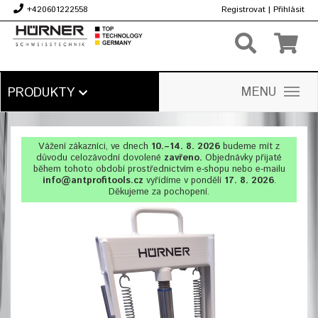
+420601222558
Registrovat
|
Přihlásit
Kč
MENU
PRODUKTY
Vážení zákazníci, ve dnech
10.–14. 8. 2026
budeme mít z
důvodu celozávodní dovolené
zavřeno.
Objednávky přijaté
během tohoto období prostřednictvím e-shopu nebo e-mailu
info@antprofitools.cz
vyřídíme v pondělí
17. 8. 2026
.
Děkujeme za pochopení.