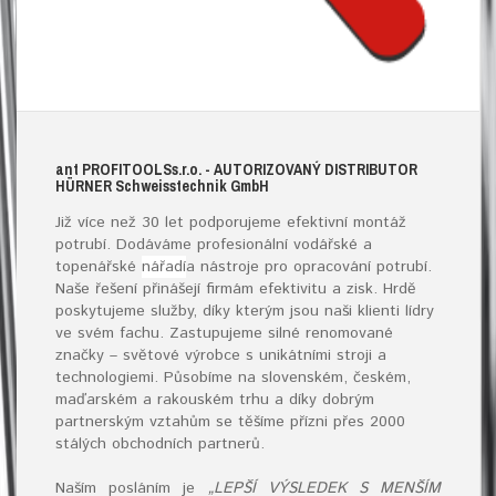
ant
PROFITOOLS
s.r.o.
- AUTORIZOVANÝ DISTRIBUTOR
HÜRNER S
chweisstechnik
G
mb
H
Již více než 30 let podporujeme efektivní montáž
potrubí. Dodáváme profesionální vodářské a
topenářské
nářadí
a nástroje pro opracování potrubí.
Naše řešení přinášejí firmám efektivitu a zisk. Hrdě
poskytujeme služby, díky kterým jsou naši klienti lídry
ve svém fachu. Zastupujeme silné renomované
značky – světové výrobce s unikátními stroji a
technologiemi. Působíme na slovenském, českém,
maďarském a rakouském trhu a díky dobrým
partnerským vztahům se těšíme přízni přes 2000
stálých obchodních partnerů.
Naším posláním je
„LEPŠÍ VÝSLEDEK S MENŠÍM