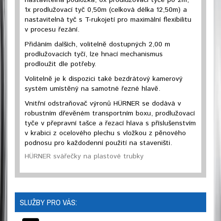
nastavitelná podložka, 6x prodlužovací tyče po 2m,
1x prodlužovací tyč 0,50m (celková délka 12,50m) a
nastavitelná tyč s T-rukojetí pro maximální flexibilitu
v procesu řezání.
Přidáním dalších, volitelně dostupných 2,00 m
prodlužovacích tyčí, lze hnací mechanismus
prodloužit dle potřeby.
Volitelně je k dispozici také bezdrátový kamerový
systém umístěný na samotné řezné hlavě.
Vnitřní odstraňovač výronů HÜRNER se dodává v
robustním dřevěném transportním boxu, prodlužovací
tyče v přepravní tašce a řezací hlava s příslušenstvím
v krabici z ocelového plechu s vložkou z pěnového
podnosu pro každodenní použití na staveništi.
HÜRNER svářečky na plastové trubky
SLUŽBY PRO VÁS: