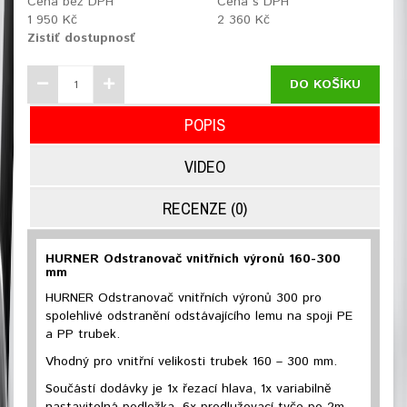
Cena bez DPH
Cena s DPH
1 950 Kč
2 360 Kč
Zistiť dostupnosť
DO KOŠÍKU
POPIS
VIDEO
RECENZE (0)
HURNER Odstranovač vnitřních výronů 160-300
mm
HURNER Odstranovač vnitřních výronů 300 pro
spolehlivé odstranění odstávajícího lemu na spoji PE
a PP trubek.
Vhodný pro vnitřní velikosti trubek 160 – 300 mm.
Součástí dodávky je 1x řezací hlava, 1x variabilně