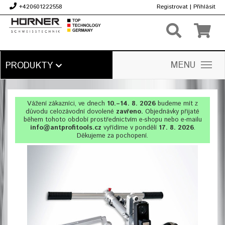
+420601222558
Registrovat
|
Přihlásit
Kč
MENU
PRODUKTY
Vážení zákazníci, ve dnech
10.–14. 8. 2026
budeme mít z
důvodu celozávodní dovolené
zavřeno.
Objednávky přijaté
během tohoto období prostřednictvím e-shopu nebo e-mailu
info@antprofitools.cz
vyřídíme v pondělí
17. 8. 2026
.
Děkujeme za pochopení.