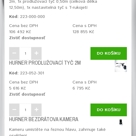
2m, 1x prodlužovací tyč 0,50m (celková délka
12,50m), 1x nastavitelná tyč s T-rukojetí
Kód:
223-000-000
Cena bez DPH
Cena s DPH
106 492 Kč
128 855 Kč
Zistiť dostupnosť
DO KOŠÍKU
HURNER PRODLUŽOVACÍ TYČ 2M
Kód:
223-052-301
Cena bez DPH
Cena s DPH
5 616 Kč
6 795 Kč
Zistiť dostupnosť
DO KOŠÍKU
HURNER BEZDRÁTOVA KAMERA
Kameru umístěte na řeznou hlavu, zahrnuje také
osvětlení