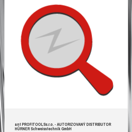
ant
PROFITOOLS
s.r.o.
- AUTORIZOVANÝ DISTRIBUTOR
HÜRNER S
chweisstechnik
G
mb
H