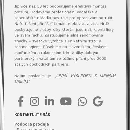
Již více než 30 let podporujeme efektivní montáž
potrubí. Dodáváme profesionální vodářské a
topenářské
nářadí
a nástroje pro opracování potrubí.
Naše řešení přinášejí firmám efektivitu a zisk. Hrdě
poskytujeme služby, díky kterým jsou naši klienti lídry
ve svém fachu. Zastupujeme silné renomované
značky – světové výrobce s unikátními stroji a
technologiemi. Působíme na slovenském, českém,
maďarském a rakouském trhu a díky dobrým
partnerským vztahům se těšíme přízni přes 2000
stálých obchodních partnerů.
Naším posláním je
„LEPŠÍ VÝSLEDEK S MENŠÍM
ÚSILÍM“.
KONTAKTUJTE NÁS
Podpora prodeje