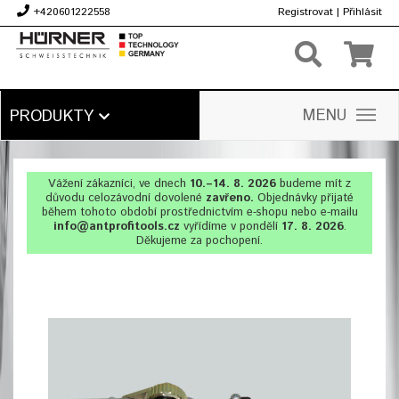
+420601222558
Registrovat
|
Přihlásit
Kč
MENU
PRODUKTY
Vážení zákazníci, ve dnech
10.–14. 8. 2026
budeme mít z
důvodu celozávodní dovolené
zavřeno.
Objednávky přijaté
během tohoto období prostřednictvím e-shopu nebo e-mailu
info@antprofitools.cz
vyřídíme v pondělí
17. 8. 2026
.
Děkujeme za pochopení.