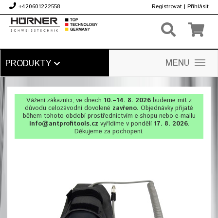
+420601222558
Registrovat
|
Přihlásit
Kč
MENU
PRODUKTY
Vážení zákazníci, ve dnech
10.–14. 8. 2026
budeme mít z
důvodu celozávodní dovolené
zavřeno.
Objednávky přijaté
během tohoto období prostřednictvím e-shopu nebo e-mailu
info@antprofitools.cz
vyřídíme v pondělí
17. 8. 2026
.
Děkujeme za pochopení.