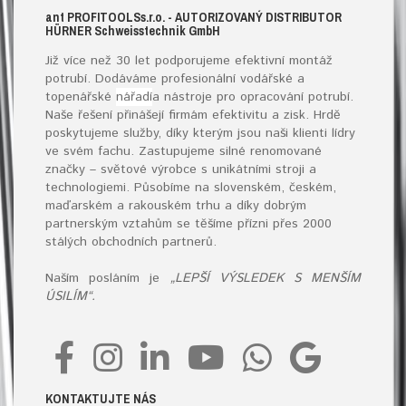
ant
PROFITOOLS
s.r.o.
- AUTORIZOVANÝ DISTRIBUTOR
HÜRNER S
chweisstechnik
G
mb
H
Již více než 30 let podporujeme efektivní montáž
potrubí. Dodáváme profesionální vodářské a
topenářské
nářadí
a nástroje pro opracování potrubí.
Naše řešení přinášejí firmám efektivitu a zisk. Hrdě
poskytujeme služby, díky kterým jsou naši klienti lídry
ve svém fachu. Zastupujeme silné renomované
značky – světové výrobce s unikátními stroji a
technologiemi. Působíme na slovenském, českém,
maďarském a rakouském trhu a díky dobrým
partnerským vztahům se těšíme přízni přes 2000
stálých obchodních partnerů.
Naším posláním je
„LEPŠÍ VÝSLEDEK S MENŠÍM
ÚSILÍM“.
KONTAKTUJTE NÁS