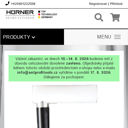
+420601222558
Registrovat
|
Přihlásit
Kč
MENU
PRODUKTY
Vážení zákazníci, ve dnech
10.–14. 8. 2026
budeme mít z
důvodu celozávodní dovolené
zavřeno.
Objednávky přijaté
během tohoto období prostřednictvím e-shopu nebo e-mailu
info@antprofitools.cz
vyřídíme v pondělí
17. 8. 2026
.
Děkujeme za pochopení.