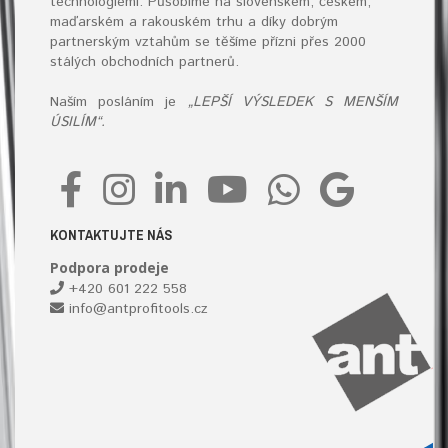
technologiemi. Působíme na slovenském, českém,
maďarském a rakouském trhu a díky dobrým
partnerským vztahům se těšíme přízni přes 2000
stálých obchodních partnerů.
Naším posláním je
„LEPŠÍ VÝSLEDEK S MENŠÍM
ÚSILÍM“.
KONTAKTUJTE NÁS
Podpora prodeje
+420 601 222 558
info@antprofitools.cz