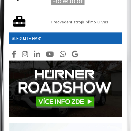
+420 601 222 558
Předvedení strojů přímo u Vás
SLEDUJTE NÁS: