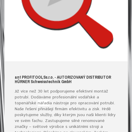
ant
PROFITOOLS
s.r.o.
- AUTORIZOVANÝ DISTRIBUTOR
HÜRNER S
chweisstechnik
G
mb
H
Již více než 30 let podporujeme efektivní montáž
potrubí. Dodáváme profesionální vodářské a
topenářské
nářadí
a nástroje pro opracování potrubí.
Naše řešení přinášejí firmám efektivitu a zisk. Hrdě
poskytujeme služby, díky kterým jsou naši klienti lídry
ve svém fachu. Zastupujeme silné renomované
značky – světové výrobce s unikátními stroji a