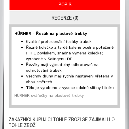
POPIS
RECENZE (0)
HÜRNER - Řezák na plastové trubky
Kvalitní profesionální řezáky trubek
Řezné kolečko z tvrdé kalené oceli a potažené
PTFE povlakem, snadná výměna kolečka;
vyrobené v Solingenu DE
Řezáky mají vyjímatelný odhrotovač na
odhrotování trubek
Všechny druhy mají rychlé nastavení vřetena v
obou směrech
Tělo je vyrobeno z vysoce odolné slitiny hliníku
HÜRNER svářečky na plastové trubky
ZÁKAZNÍCI KUPUJÍCI TOHLE ZBOŽÍ SE ZAJÍMALI I O
TOHLE ZBOŽÍ