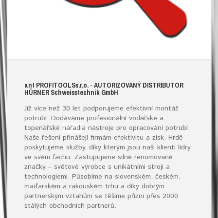
ant
PROFITOOLS
s.r.o.
- AUTORIZOVANÝ DISTRIBUTOR
HÜRNER S
chweisstechnik
G
mb
H
Již více než 30 let podporujeme efektivní montáž
potrubí. Dodáváme profesionální vodářské a
topenářské
nářadí
a nástroje pro opracování potrubí.
Naše řešení přinášejí firmám efektivitu a zisk. Hrdě
poskytujeme služby, díky kterým jsou naši klienti lídry
ve svém fachu. Zastupujeme silné renomované
značky – světové výrobce s unikátními stroji a
technologiemi. Působíme na slovenském, českém,
maďarském a rakouském trhu a díky dobrým
partnerským vztahům se těšíme přízni přes 2000
stálých obchodních partnerů.