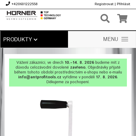
+420601222558
Registrovat
|
Přihlásit
Kč
MENU
PRODUKTY
Vážení zákazníci, ve dnech
10.–14. 8. 2026
budeme mít z
důvodu celozávodní dovolené
zavřeno.
Objednávky přijaté
během tohoto období prostřednictvím e-shopu nebo e-mailu
info@antprofitools.cz
vyřídíme v pondělí
17. 8. 2026
.
Děkujeme za pochopení.