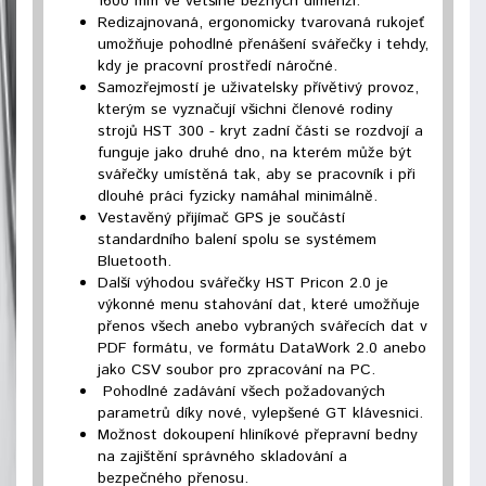
1600 mm ve většině běžných dimenzí.
Redizajnovaná, ergonomicky tvarovaná rukojeť
umožňuje pohodlné přenášení svářečky i tehdy,
kdy je pracovní prostředí náročné.
Samozřejmostí je uživatelsky přívětivý provoz,
kterým se vyznačují všichni členové rodiny
strojů HST 300 - kryt zadní části se rozdvojí a
funguje jako druhé dno, na kterém může být
svářečky umístěná tak, aby se pracovník i při
dlouhé práci fyzicky namáhal minimálně.
Vestavěný přijímač GPS je součástí
standardního balení spolu se systémem
Bluetooth.
Další výhodou svářečky HST Pricon 2.0 je
výkonné menu stahování dat, které umožňuje
přenos všech anebo vybraných svářecích dat v
PDF formátu, ve formátu DataWork 2.0 anebo
jako CSV soubor pro zpracování na PC.
Pohodlné zadávání všech požadovaných
parametrů díky nové, vylepšené GT klávesnici.
Možnost dokoupení hliníkové přepravní bedny
na zajištění správného skladování a
bezpečného přenosu.