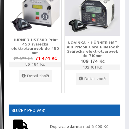
HÜRNER HST300 Print
NOVINKA • HÜRNER HST
450 svářečka
300 Pricon Core Bluetooth
elektrotvarovek do 450
Svářečka elektrotvarovek
mm
do 710mm
71 474 Kč
77 077 Kč
109 174 Kč
86 484 Kč
132 101 Kč
Detail zboží
Detail zboží
SLUŽBY PRO VÁS:
Doprava
zdarma
nad 5 000 Kč