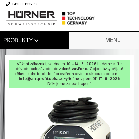
+420601222558
Kč
MENU
PRODUKTY
Vážení zákazníci, ve dnech
10.–14. 8. 2026
budeme mít z
důvodu celozávodní dovolené
zavřeno.
Objednávky přijaté
během tohoto období prostřednictvím e-shopu nebo e-mailu
info@antprofitools.cz
vyřídíme v pondělí
17. 8. 2026
.
Děkujeme za pochopení.