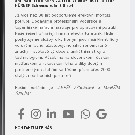
ant
PROFITOOLS
s.r.o.
- AUTORIZOVANÝ DISTRIBUTOR
HÜRNER S
chweisstechnik
G
mb
H
Již více než 30 let podporujeme efektivní montáž
potrubí. Dodáváme profesionální vodářské a
topenářské
nářadí
a nástroje pro opracování potrubí.
Naše řešení přinášejí firmám efektivitu a zisk. Hrdě
poskytujeme služby, díky kterým jsou naši klienti lídry
ve svém fachu. Zastupujeme silné renomované
značky – světové výrobce s unikátními stroji a
technologiemi. Působíme na slovenském, českém,
maďarském a rakouském trhu a díky dobrým
partnerským vztahům se těšíme přízni přes 2000
stálých obchodních partnerů.
Naším posláním je
„LEPŠÍ VÝSLEDEK S MENŠÍM
ÚSILÍM“.
KONTAKTUJTE NÁS