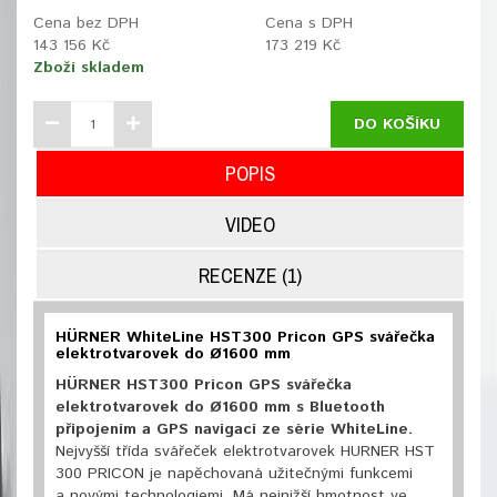
Cena bez DPH
Cena s DPH
143 156 Kč
173 219 Kč
Zboží skladem
DO KOŠÍKU
POPIS
VIDEO
RECENZE (1)
HÜRNER WhiteLine HST300 Pricon GPS svářečka
elektrotvarovek do Ø1600 mm
HÜRNER
HST300
Pricon
GPS
svářečka
elektrotvarovek
do Ø1600 mm s
Bluetooth
připojením
a GPS
navigací ze
série
WhiteLine
.
Nejvyšší třída svářeček elektrotvarovek
HURNER HST
300 PRICON je
napěchovaná užitečnými funkcemi
a novými
technologiemi
.
Má nejnižší hmotnost ve