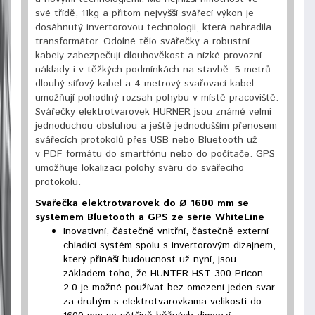
své třídě,
11kg a
přitom nejvyšší svářecí
výkon je
dosáhnutý invertorovou technologii
,
která
nahradila
transformátor. Odolné
tělo svářečky
a robustní
kabely
zabezpečují dlouhověkost
a
nízké provozní
náklady i v
těžkých podmínkách
na
stavbě
. 5 metrů
dlouhý
síťový kabel
a 4 metrový
svařovací kabel
umožňují
pohodlný rozsah
pohybu v
místě pracoviště
.
Svářečky elektrotvarovek
HURNER
jsou známé velmi
jednoduchou obsluhou a
ještě jednodušším přenosem
svářecích protokolů přes
USB nebo
Bluetooth
už
v PDF formátu do
smartfónu
nebo do počítače. GPS
umožňuje
lokalizaci
polohy sváru do
svářecího
protokolu.
Svářečka elektrotvarovek do
Ø 1600 mm se
systémem Bluetooth a GPS ze série WhiteLine
Inovativní, částečně vnitřní, částečně externí
chladící systém spolu s invertorovým dizajnem,
který přináší budoucnost už nyní, jsou
základem toho, že HÜNTER HST 300 Pricon
2.0 je možné používat bez omezení jeden svar
za druhým s elektrotvarovkama velikosti do