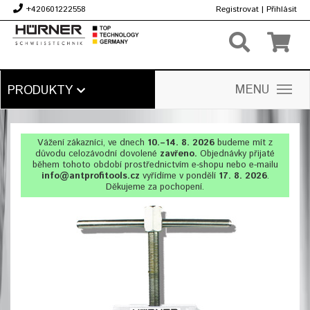
+420601222558
Registrovat
|
Přihlásit
Kč
MENU
PRODUKTY
Vážení zákazníci, ve dnech
10.–14. 8. 2026
budeme mít z
důvodu celozávodní dovolené
zavřeno.
Objednávky přijaté
během tohoto období prostřednictvím e-shopu nebo e-mailu
info@antprofitools.cz
vyřídíme v pondělí
17. 8. 2026
.
Děkujeme za pochopení.