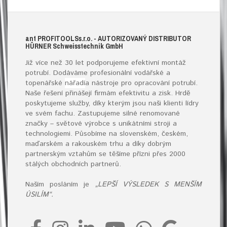
ant
PROFITOOLS
s.r.o.
- AUTORIZOVANÝ DISTRIBUTOR
HÜRNER S
chweisstechnik
G
mb
H
Již více než 30 let podporujeme efektivní montáž
potrubí. Dodáváme profesionální vodářské a
topenářské
nářadí
a nástroje pro opracování potrubí.
Naše řešení přinášejí firmám efektivitu a zisk. Hrdě
poskytujeme služby, díky kterým jsou naši klienti lídry
ve svém fachu. Zastupujeme silné renomované
značky – světové výrobce s unikátními stroji a
technologiemi. Působíme na slovenském, českém,
maďarském a rakouském trhu a díky dobrým
partnerským vztahům se těšíme přízni přes 2000
stálých obchodních partnerů.
Naším posláním je
„LEPŠÍ VÝSLEDEK S MENŠÍM
ÚSILÍM“.